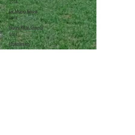
2014
Le Mang Khoa
2014
Ngay Khai Giang
2014
Halloween
2014
Tết Trung Thu
2014
Noel
2014
2012
Tap Van Nghe