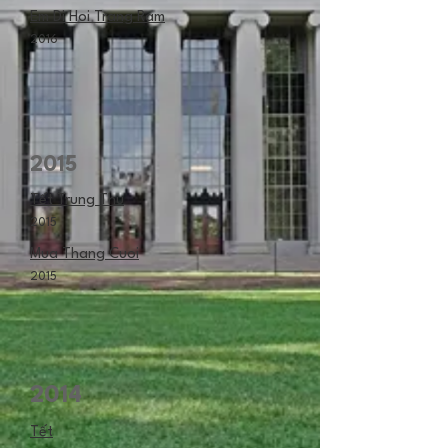
Em Di Hoi Trang Ram
2016
2015
Tết Trung Thu
2015
Mua Thang Cuoi
2015
2014
Tết