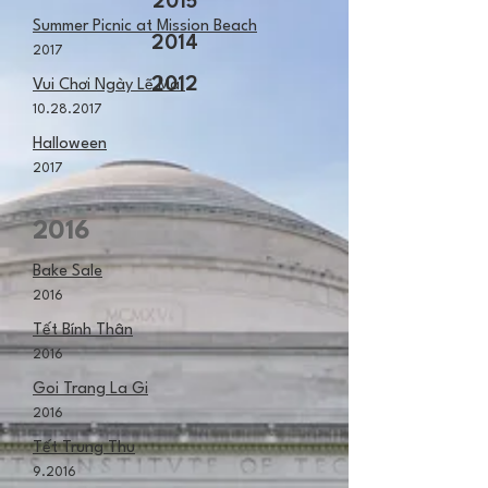
2015
Summer Picnic at Mission Beach
2014
2017
2012
Vui Chơi Ngày Lẽ Mà!
10.28.2017
Halloween
2017
2016
Bake Sale
2016
Tết Bính Thân
2016
Goi Trang La Gi
2016
Tết Trung Thu
9.2016